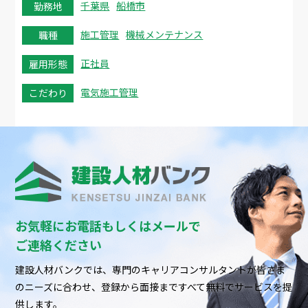
千葉県
船橋市
勤務地
施工管理
機械メンテナンス
職種
正社員
雇用形態
電気施工管理
こだわり
お気軽にお電話もしくはメールで
ご連絡ください
建設人材バンクでは、専門のキャリアコンサルタントが皆さま
のニーズに合わせ、
登録から面接まですべて無料でサービスを提
供します。