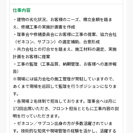
仕事内容
・建物の劣化状況、お客様のニーズ、積立金額を踏ま
え、修繕工事の実施計画書を作成
・理事会や修繕委員会にお客様に工事の提案、協力会社
（ゼネコン、サブコン）の選定補助、合意形成
・共力会社との打合せを踏まえ、施工材料の選定、実施
計画をお客様に提案
・工事の監理（工事品質、納期管理、お客様への進捗報
告）
※現場には協力会社の施工管理が常駐していますので、
あくまで現場を巡回して監理を行うポジションになりま
す。
・各現場２名体制で担当しております。理事会へは月に
1?2回出席いただき、フロント担当とともに工事内容の説
明を行っていただきます。
・ゼネコン／サブコン出身の方が多数活躍されていま
す。技術的な知見や現場管理の経験を活かし、活躍する