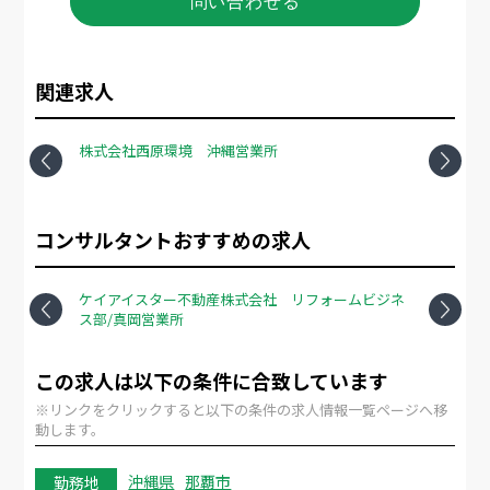
問い合わせる
関連求人
ライト
株式会社西原環境 沖縄営業所
共同
所
Previous
Next
コンサルタントおすすめの求人
所
ケイアイスター不動産株式会社 リフォームビジネ
ケイ
ス部/真岡営業所
ス部
Previous
Next
この求人は以下の条件に合致しています
※リンクをクリックすると以下の条件の求人情報一覧ページへ移
動します。
沖縄県
那覇市
勤務地